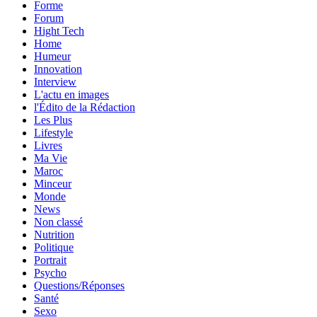
Forme
Forum
Hight Tech
Home
Humeur
Innovation
Interview
L'actu en images
l'Édito de la Rédaction
Les Plus
Lifestyle
Livres
Ma Vie
Maroc
Minceur
Monde
News
Non classé
Nutrition
Politique
Portrait
Psycho
Questions/Réponses
Santé
Sexo