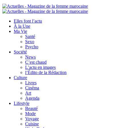
Elles font l’actu
À la Une
Ma Vie
Santé
Sexo
Psycho
Société
News
C’est chaud
L’actu en images
l’Édito de la Rédaction
Culture
Livres
Cinéma
Art
Agenda
Lifestyle
Beauté
Mode
Voyage
Cuisine