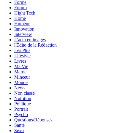
Forme
Forum
Hight Tech
Home
Humeur
Innovation
Interview
L'actu en images
l'Édito de la Rédaction
Les Plus
Lifestyle
Livres
Ma Vie
Maroc
Minceur
Monde
News
Non classé
Nutrition
Politique
Portrait
Psycho
Questions/Réponses
Santé
Sexo