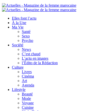
Elles font l’actu
À la Une
Ma Vie
Santé
Sexo
Psycho
Société
News
C’est chaud
L’actu en images
l’Édito de la Rédaction
Culture
Livres
Cinéma
Art
Agenda
Lifestyle
Beauté
Mode
Voyage
Cuisine