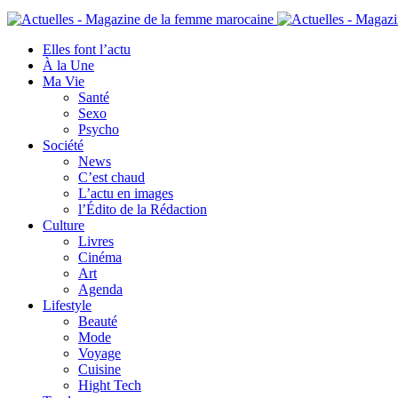
Elles font l’actu
À la Une
Ma Vie
Santé
Sexo
Psycho
Société
News
C’est chaud
L’actu en images
l’Édito de la Rédaction
Culture
Livres
Cinéma
Art
Agenda
Lifestyle
Beauté
Mode
Voyage
Cuisine
Hight Tech