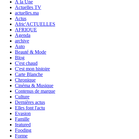
À la Une
Actuelles TV
actuelles.ma
Actus
Afric'ACTUELLES
AFRIQUE
Agenda
archive
Auto
Beauté & Mode
Blog
C'est chaud
C'est mon histoire
Carte Blanche
Chronique
Cinéma & Musique
Contenus de marque
Culture
Dernières actus
Elles font l'actu
Evasion
Famille
featured
Fooding
Forme