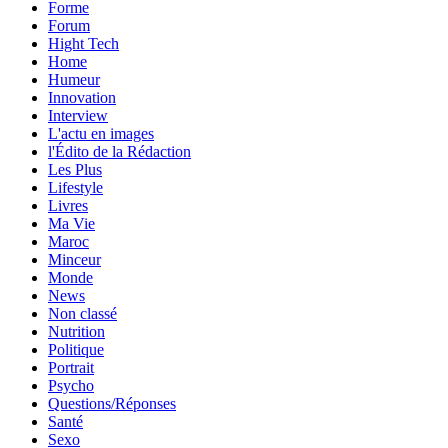
Forme
Forum
Hight Tech
Home
Humeur
Innovation
Interview
L'actu en images
l'Édito de la Rédaction
Les Plus
Lifestyle
Livres
Ma Vie
Maroc
Minceur
Monde
News
Non classé
Nutrition
Politique
Portrait
Psycho
Questions/Réponses
Santé
Sexo