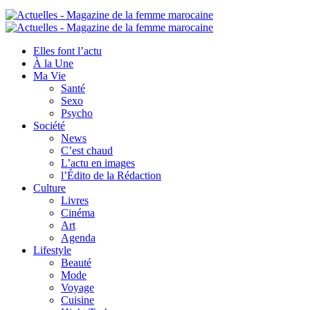
Elles font l’actu
À la Une
Ma Vie
Santé
Sexo
Psycho
Société
News
C’est chaud
L’actu en images
l’Édito de la Rédaction
Culture
Livres
Cinéma
Art
Agenda
Lifestyle
Beauté
Mode
Voyage
Cuisine