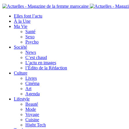
Elles font l’actu
À la Une
Ma Vie
Santé
Sexo
Psycho
Société
News
C’est chaud
L’actu en images
l’Édito de la Rédaction
Culture
Livres
Cinéma
Art
Agenda
Lifestyle
Beauté
Mode
Voyage
Cuisine
Hight Tech