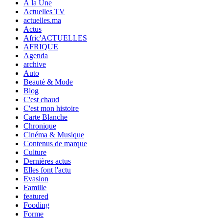
À la Une
Actuelles TV
actuelles.ma
Actus
Afric'ACTUELLES
AFRIQUE
Agenda
archive
Auto
Beauté & Mode
Blog
C'est chaud
C'est mon histoire
Carte Blanche
Chronique
Cinéma & Musique
Contenus de marque
Culture
Dernières actus
Elles font l'actu
Evasion
Famille
featured
Fooding
Forme