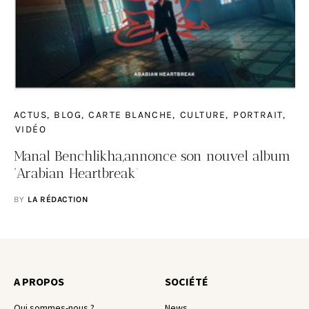
ACTUS
BLOG
CARTE BLANCHE
CULTURE
PORTRAIT
VIDÉO
Manal Benchlikha,annonce son nouvel album
‘Arabian Heartbreak’
BY
LA RÉDACTION
A PROPOS
SOCIÉTÉ
Qui sommes-nous ?
News