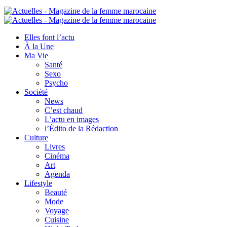
Elles font l’actu
À la Une
Ma Vie
Santé
Sexo
Psycho
Société
News
C’est chaud
L’actu en images
l’Édito de la Rédaction
Culture
Livres
Cinéma
Art
Agenda
Lifestyle
Beauté
Mode
Voyage
Cuisine