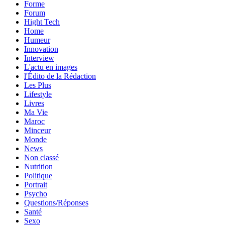
Forme
Forum
Hight Tech
Home
Humeur
Innovation
Interview
L'actu en images
l'Édito de la Rédaction
Les Plus
Lifestyle
Livres
Ma Vie
Maroc
Minceur
Monde
News
Non classé
Nutrition
Politique
Portrait
Psycho
Questions/Réponses
Santé
Sexo