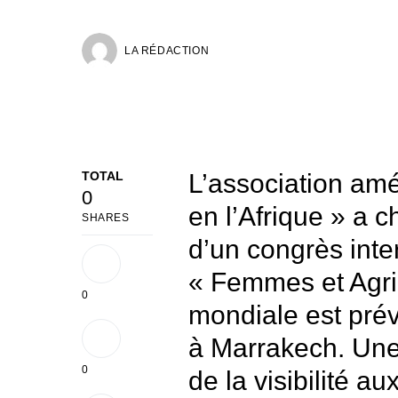
LA RÉDACTION
TOTAL
L’association amé
0
en l’Afrique » a c
SHARES
d’un congrès inte
« Femmes et Agric
0
mondiale est pré
à Marrakech. Une b
0
de la visibilité a