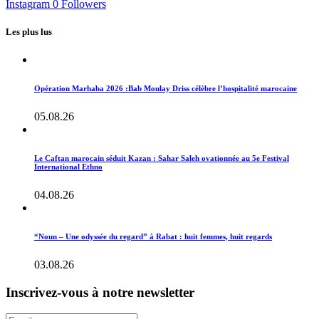
Instagram
0
Followers
Les plus lus
Opération Marhaba 2026 :Bab Moulay Driss célèbre l’hospitalité marocaine
05.08.26
Le Caftan marocain séduit Kazan : Sahar Saleh ovationnée au 5e Festival
International Ethno
04.08.26
“Noun – Une odyssée du regard” à Rabat : huit femmes, huit regards
03.08.26
Inscrivez-vous à notre newsletter