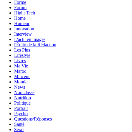
Forme
Forum
Hight Tech
Home
Humeur
Innovation
Interview
L'actu en images
l'Édito de la Rédaction
Les Plus
Lifestyle
Livres
Ma Vie
Maroc
Minceur
Monde
News
Non classé
Nutrition
Politique
Portrait
Psycho
Questions/Réponses
Santé
Sexo