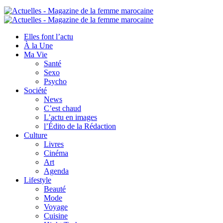
Elles font l’actu
À la Une
Ma Vie
Santé
Sexo
Psycho
Société
News
C’est chaud
L’actu en images
l’Édito de la Rédaction
Culture
Livres
Cinéma
Art
Agenda
Lifestyle
Beauté
Mode
Voyage
Cuisine