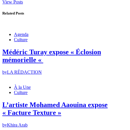
View Posts
Related Posts
Agenda
Culture
Médéric Turay expose « Éclosion
mémorielle «
by
LA RÉDACTION
À la Une
Culture
L’artiste Mohamed Aaouina expose
« Facture Texture »
by
Khira Arab