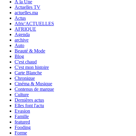
À la Une
Actuelles TV
actuelles.ma
Actus
Afric'ACTUELLES
AFRIQUE
Agenda
archive
Auto
Beauté & Mode
Blog
C'est chaud
C'est mon histoire
Carte Blanche
Chronique
Cinéma & Musique
Contenus de marque
Culture
Dernières actus
Elles font l'actu
Evasion
Famille
featured
Fooding
Forme