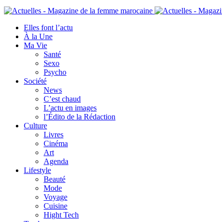
Elles font l’actu
À la Une
Ma Vie
Santé
Sexo
Psycho
Société
News
C’est chaud
L’actu en images
l’Édito de la Rédaction
Culture
Livres
Cinéma
Art
Agenda
Lifestyle
Beauté
Mode
Voyage
Cuisine
Hight Tech