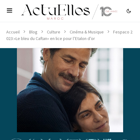
Accueil
Blog
Culture
Cinéma & Musique
Fespaco 2
023:«Le bleu du Caftan» en lice pour l’Etalon d’or