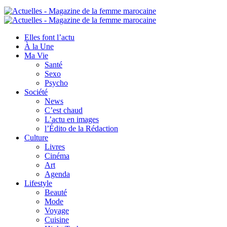
Elles font l’actu
À la Une
Ma Vie
Santé
Sexo
Psycho
Société
News
C’est chaud
L’actu en images
l’Édito de la Rédaction
Culture
Livres
Cinéma
Art
Agenda
Lifestyle
Beauté
Mode
Voyage
Cuisine