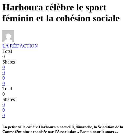
Harhoura célèbre le sport
féminin et la cohésion sociale
LA RÉDACTION
Total
0
Shares
0
0
0
0
Total
0
Shares
0
0
0
La petite ville côtière Harhoura a accueilli, dimanche, la 5e édition de la
Course féminine organisée par l’Association « Basma pour le sport ».