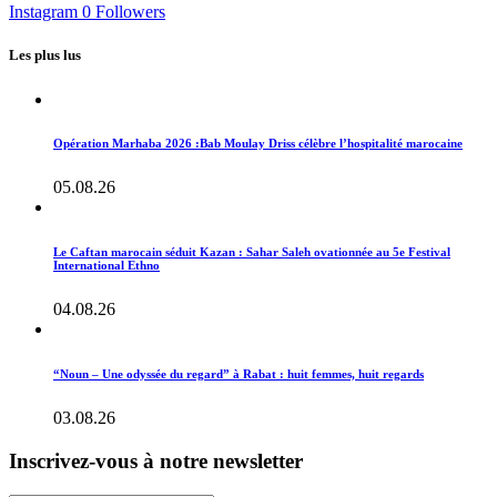
Instagram
0
Followers
Les plus lus
Opération Marhaba 2026 :Bab Moulay Driss célèbre l’hospitalité marocaine
05.08.26
Le Caftan marocain séduit Kazan : Sahar Saleh ovationnée au 5e Festival
International Ethno
04.08.26
“Noun – Une odyssée du regard” à Rabat : huit femmes, huit regards
03.08.26
Inscrivez-vous à notre newsletter