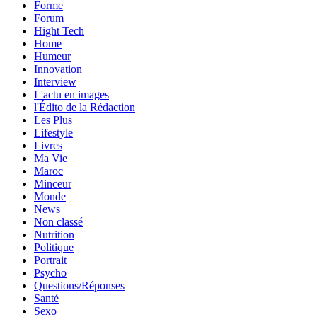
Forme
Forum
Hight Tech
Home
Humeur
Innovation
Interview
L'actu en images
l'Édito de la Rédaction
Les Plus
Lifestyle
Livres
Ma Vie
Maroc
Minceur
Monde
News
Non classé
Nutrition
Politique
Portrait
Psycho
Questions/Réponses
Santé
Sexo