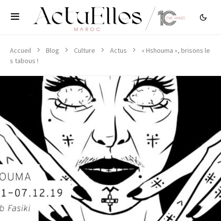
Accueil
Blog
Culture
Actus
« Hshouma », brisons le
s tabous !