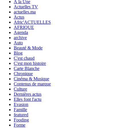
À la Une
Actuelles TV
actuelles.ma
Actus
Afric'ACTUELLES
AFRIQUE
Agenda
archive
Auto
Beauté & Mode
Blog
C'est chaud
C'est mon histoire
Carte Blanche
Chronique
Cinéma & Musique
Contenus de marque
Culture
Dernières actus
Elles font l'actu
Evasion
Famille
featured
Fooding
Forme