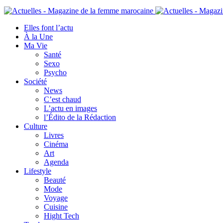
Elles font l’actu
À la Une
Ma Vie
Santé
Sexo
Psycho
Société
News
C’est chaud
L’actu en images
l’Édito de la Rédaction
Culture
Livres
Cinéma
Art
Agenda
Lifestyle
Beauté
Mode
Voyage
Cuisine
Hight Tech