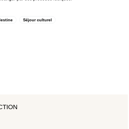
lestine
Séjour culturel
CTION