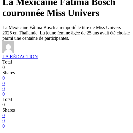
La Mexicaine Fátima Bosch
couronnée Miss Univers
La Mexicaine Fátima Bosch a remporté le titre de Miss Univers
2025 en Thaïlande. La jeune femme âgée de 25 ans avait été choisie
parmi une centaine de participantes.
LA RÉDACTION
Total
0
Shares
0
0
0
0
Total
0
Shares
0
0
0