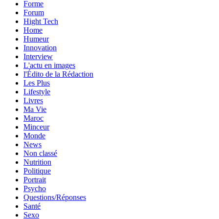
Forme
Forum
Hight Tech
Home
Humeur
Innovation
Interview
L'actu en images
l'Édito de la Rédaction
Les Plus
Lifestyle
Livres
Ma Vie
Maroc
Minceur
Monde
News
Non classé
Nutrition
Politique
Portrait
Psycho
Questions/Réponses
Santé
Sexo