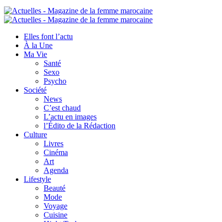
Elles font l’actu
À la Une
Ma Vie
Santé
Sexo
Psycho
Société
News
C’est chaud
L’actu en images
l’Édito de la Rédaction
Culture
Livres
Cinéma
Art
Agenda
Lifestyle
Beauté
Mode
Voyage
Cuisine