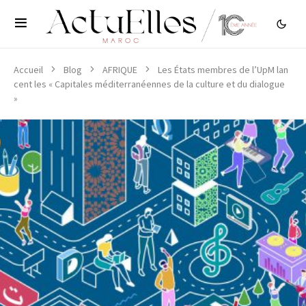
Accueil
Blog
AFRIQUE
Les États membres de l’UpM lan
cent les « Capitales méditerranéennes de la culture et du dialogue
»