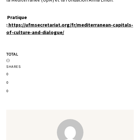
Pratique
:
https://ufmsecretariat.org/fr/mediterranean-capitals-
of-culture-and-dialogue/
TOTAL
0
SHARES
0
0
0