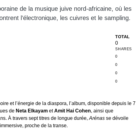
raine de la musique juive nord-africaine, où les
ntrent l’électronique, les cuivres et le sampling.
TOTAL
0
SHARES
0
0
0
0
ire et l’énergie de la diaspora, l’album, disponible depuis le 7
iques de
Neta Elkayam
et
Amit Hai Cohen
, ainsi que
ns. À travers sept titres de longue durée,
Arénas
se dévoile
mmersive, proche de la transe.