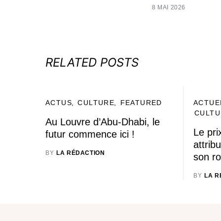
8 MAI 2026
RELATED POSTS
ACTUS
CULTURE
FEATURED
ACTUE
CULTU
Au Louvre d’Abu-Dhabi, le
Le pr
futur commence ici !
attri
BY
LA RÉDACTION
son r
BY
LA R