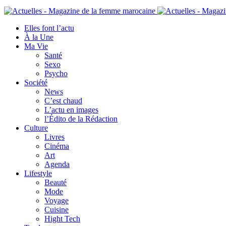
Elles font l’actu
À la Une
Ma Vie
Santé
Sexo
Psycho
Société
News
C’est chaud
L’actu en images
l’Édito de la Rédaction
Culture
Livres
Cinéma
Art
Agenda
Lifestyle
Beauté
Mode
Voyage
Cuisine
Hight Tech