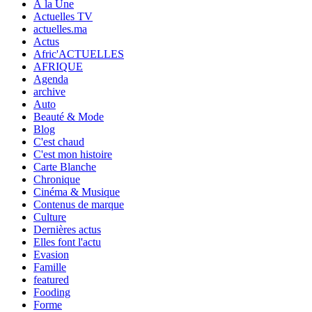
À la Une
Actuelles TV
actuelles.ma
Actus
Afric'ACTUELLES
AFRIQUE
Agenda
archive
Auto
Beauté & Mode
Blog
C'est chaud
C'est mon histoire
Carte Blanche
Chronique
Cinéma & Musique
Contenus de marque
Culture
Dernières actus
Elles font l'actu
Evasion
Famille
featured
Fooding
Forme