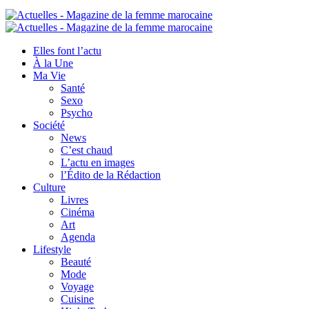
Elles font l’actu
À la Une
Ma Vie
Santé
Sexo
Psycho
Société
News
C’est chaud
L’actu en images
l’Édito de la Rédaction
Culture
Livres
Cinéma
Art
Agenda
Lifestyle
Beauté
Mode
Voyage
Cuisine