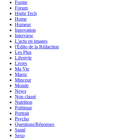
Forme
Forum
Hight Tech
Home
Humeur
Innovation
Interview
L'actu en images
l'Édito de la Rédaction
Les Plus
Lifestyle
Livres
Ma Vie
Maroc
Minceur
Monde
News
Non classé
Nutrition
Politique
Portrait
Psycho
Questions/Réponses
Santé
Sexo