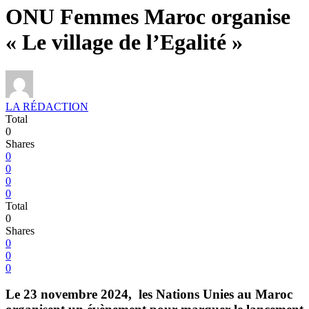
ONU Femmes Maroc organise
« Le village de l’Egalité »
LA RÉDACTION
Total
0
Shares
0
0
0
0
Total
0
Shares
0
0
0
Le 23 novembre 2024, les Nations Unies au Maroc