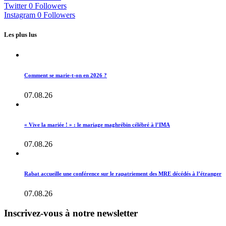
Twitter
0
Followers
Instagram
0
Followers
Les plus lus
Comment se marie-t-on en 2026 ?
07.08.26
« Vive la mariée ! » : le mariage maghrébin célébré à l’IMA
07.08.26
Rabat accueille une conférence sur le rapatriement des MRE décédés à l’étranger
07.08.26
Inscrivez-vous à notre newsletter