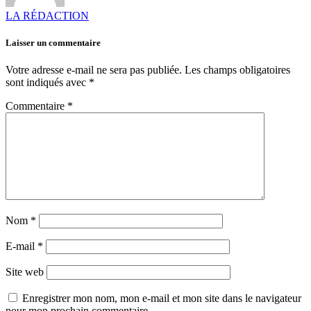
LA RÉDACTION
Laisser un commentaire
Votre adresse e-mail ne sera pas publiée.
Les champs obligatoires
sont indiqués avec
*
Commentaire
*
Nom
*
E-mail
*
Site web
Enregistrer mon nom, mon e-mail et mon site dans le navigateur
pour mon prochain commentaire.