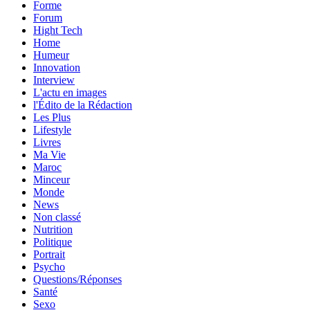
Forme
Forum
Hight Tech
Home
Humeur
Innovation
Interview
L'actu en images
l'Édito de la Rédaction
Les Plus
Lifestyle
Livres
Ma Vie
Maroc
Minceur
Monde
News
Non classé
Nutrition
Politique
Portrait
Psycho
Questions/Réponses
Santé
Sexo