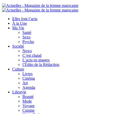
Elles font l’actu
À la Une
Ma Vie
Santé
Sexo
Psycho
Société
News
C’est chaud
L’actu en images
l’Édito de la Rédaction
Culture
Livres
Cinéma
Art
Agenda
Lifestyle
Beauté
Mode
Voyage
Cuisine