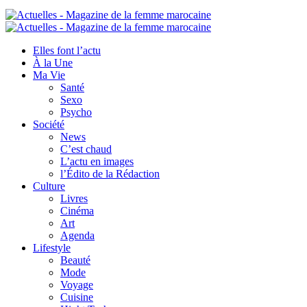
Elles font l’actu
À la Une
Ma Vie
Santé
Sexo
Psycho
Société
News
C’est chaud
L’actu en images
l’Édito de la Rédaction
Culture
Livres
Cinéma
Art
Agenda
Lifestyle
Beauté
Mode
Voyage
Cuisine