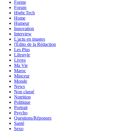
Forme
Forum
Hight Tech
Home
Humeur
Innovation
Interview
L'actu en images
l'Édito de la Rédaction
Les Plus
Lifestyle
Livres
Ma Vie
Maroc
Minceur
Monde
News
Non classé
Nutrition
Politique
Portrait
Psycho
Questions/Réponses
Santé
Sexo