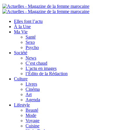
Elles font l’actu
À la Une
Ma Vie
Santé
Sexo
Psycho
Société
News
C’est chaud
L’actu en images
l’Édito de la Rédaction
Culture
Livres
Cinéma
Art
Agenda
Lifestyle
Beauté
Mode
Voyage
Cuisine