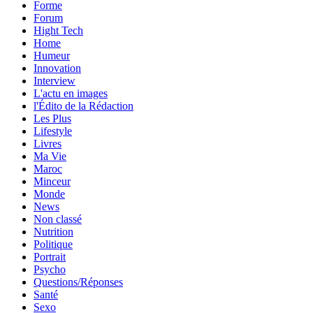
Forme
Forum
Hight Tech
Home
Humeur
Innovation
Interview
L'actu en images
l'Édito de la Rédaction
Les Plus
Lifestyle
Livres
Ma Vie
Maroc
Minceur
Monde
News
Non classé
Nutrition
Politique
Portrait
Psycho
Questions/Réponses
Santé
Sexo