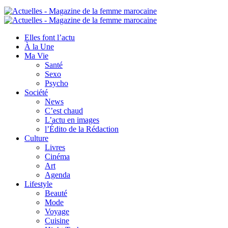
Elles font l’actu
À la Une
Ma Vie
Santé
Sexo
Psycho
Société
News
C’est chaud
L’actu en images
l’Édito de la Rédaction
Culture
Livres
Cinéma
Art
Agenda
Lifestyle
Beauté
Mode
Voyage
Cuisine