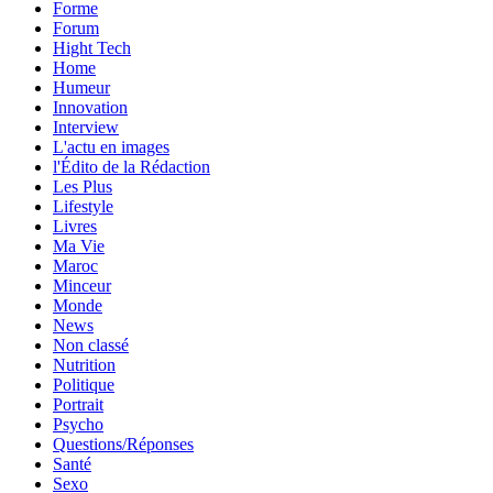
Forme
Forum
Hight Tech
Home
Humeur
Innovation
Interview
L'actu en images
l'Édito de la Rédaction
Les Plus
Lifestyle
Livres
Ma Vie
Maroc
Minceur
Monde
News
Non classé
Nutrition
Politique
Portrait
Psycho
Questions/Réponses
Santé
Sexo