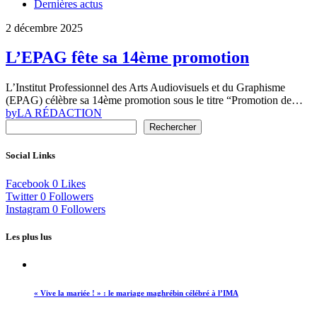
Dernières actus
2 décembre 2025
L’EPAG fête sa 14ème promotion
L’Institut Professionnel des Arts Audiovisuels et du Graphisme
(EPAG) célèbre sa 14ème promotion sous le titre “Promotion de…
by
LA RÉDACTION
Rechercher
Social Links
Facebook
0
Likes
Twitter
0
Followers
Instagram
0
Followers
Les plus lus
« Vive la mariée ! » : le mariage maghrébin célébré à l’IMA