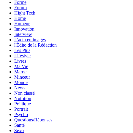
Forme
Forum
Hight Tech
Home
Humeur
Innovation
Interview
L'actu en images
l'Édito de la Rédaction
Les Plus
Lifestyle
Livres
Ma Vie
Maroc
Minceur
Monde
News
Non classé
Nutrition
Politique
Portrait
Psycho
Questions/Réponses
Santé
Sexo