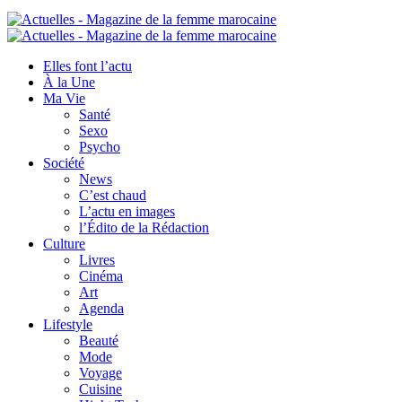
Elles font l’actu
À la Une
Ma Vie
Santé
Sexo
Psycho
Société
News
C’est chaud
L’actu en images
l’Édito de la Rédaction
Culture
Livres
Cinéma
Art
Agenda
Lifestyle
Beauté
Mode
Voyage
Cuisine