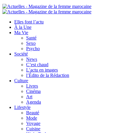
Elles font l’actu
À la Une
Ma Vie
Santé
Sexo
Psycho
Société
News
C’est chaud
L’actu en images
l’Édito de la Rédaction
Culture
Livres
Cinéma
Art
Agenda
Lifestyle
Beauté
Mode
Voyage
Cuisine