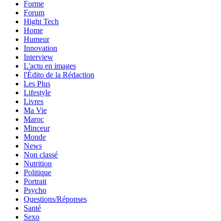
Forme
Forum
Hight Tech
Home
Humeur
Innovation
Interview
L'actu en images
l'Édito de la Rédaction
Les Plus
Lifestyle
Livres
Ma Vie
Maroc
Minceur
Monde
News
Non classé
Nutrition
Politique
Portrait
Psycho
Questions/Réponses
Santé
Sexo