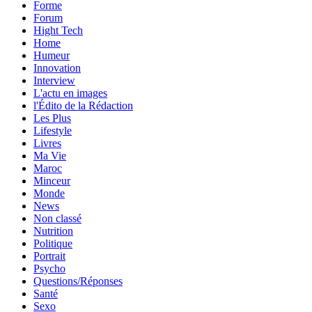
Forme
Forum
Hight Tech
Home
Humeur
Innovation
Interview
L'actu en images
l'Édito de la Rédaction
Les Plus
Lifestyle
Livres
Ma Vie
Maroc
Minceur
Monde
News
Non classé
Nutrition
Politique
Portrait
Psycho
Questions/Réponses
Santé
Sexo