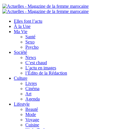
Elles font l’actu
À la Une
Ma Vie
Santé
Sexo
Psycho
Société
News
C’est chaud
L’actu en images
l’Édito de la Rédaction
Culture
Livres
Cinéma
Art
Agenda
Lifestyle
Beauté
Mode
Voyage
Cuisine