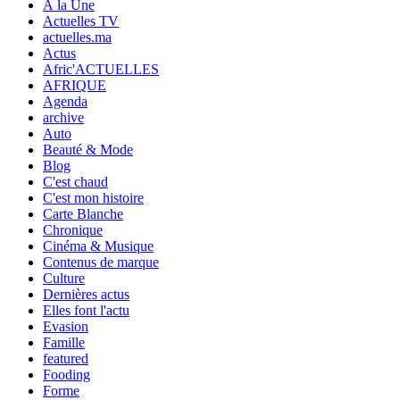
À la Une
Actuelles TV
actuelles.ma
Actus
Afric'ACTUELLES
AFRIQUE
Agenda
archive
Auto
Beauté & Mode
Blog
C'est chaud
C'est mon histoire
Carte Blanche
Chronique
Cinéma & Musique
Contenus de marque
Culture
Dernières actus
Elles font l'actu
Evasion
Famille
featured
Fooding
Forme