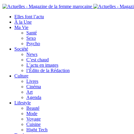
Elles font l’actu
À la Une
Ma Vie
Santé
Sexo
Psycho
Société
News
C’est chaud
L’actu en images
l’Édito de la Rédaction
Culture
Livres
Cinéma
Art
Agenda
Lifestyle
Beauté
Mode
Voyage
Cuisine
Hight Tech