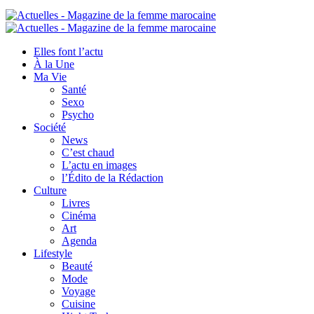
Elles font l’actu
À la Une
Ma Vie
Santé
Sexo
Psycho
Société
News
C’est chaud
L’actu en images
l’Édito de la Rédaction
Culture
Livres
Cinéma
Art
Agenda
Lifestyle
Beauté
Mode
Voyage
Cuisine