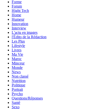
Forme
Forum
Hight Tech
Home
Humeur
Innovation
Interview
L'actu en images
l'Édito de la Rédaction
Les Plus
Lifestyle
Livres
Ma Vie
Maroc
Minceur
Monde
News
Non classé
Nutrition
Politique
Portrait
Psycho
Questions/Réponses
Santé
Sexo