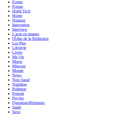
Forme
Forum
Hight Tech
Home
Humeur
Innovation
Interview
L'actu en images
l'Édito de la Rédaction
Les Plus
Lifestyle
Livres
Ma Vie
Maroc
Minceur
Monde
News
Non classé
Nutrition
Politique
Portrait
Psycho
Questions/Réponses
Santé
Sexo