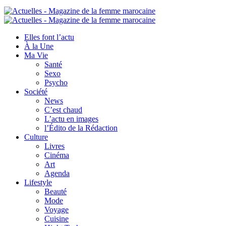
Elles font l’actu
À la Une
Ma Vie
Santé
Sexo
Psycho
Société
News
C’est chaud
L’actu en images
l’Édito de la Rédaction
Culture
Livres
Cinéma
Art
Agenda
Lifestyle
Beauté
Mode
Voyage
Cuisine