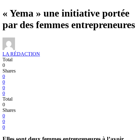
« Yema » une initiative portée
par des femmes entrepreneures
LA RÉDACTION
Total
0
Shares
0
0
0
0
Total
0
Shares
0
0
0
Elles sont deux femmes entrepreneures à l’avoir