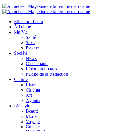
Elles font l’actu
À la Une
Ma Vie
Santé
Sexo
Psycho
Société
News
C’est chaud
L’actu en images
l’Édito de la Rédaction
Culture
Livres
Cinéma
Art
Agenda
Lifestyle
Beauté
Mode
Voyage
Cuisine