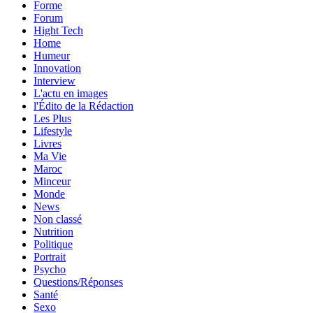
Forme
Forum
Hight Tech
Home
Humeur
Innovation
Interview
L'actu en images
l'Édito de la Rédaction
Les Plus
Lifestyle
Livres
Ma Vie
Maroc
Minceur
Monde
News
Non classé
Nutrition
Politique
Portrait
Psycho
Questions/Réponses
Santé
Sexo