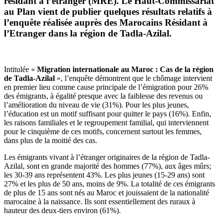
résidant à l’étranger (MRE). Le Haut-Commissariat
au Plan vient de publier quelques résultats relatifs à
l’enquête réalisée auprès des Marocains Résidant à
l’Etranger dans la région de Tadla-Azilal.
Intitulée «
Migration internationale au Maroc : Cas de la région
de Tadla-Azilal
», l’enquête démontrent que le chômage intervient
en premier lieu comme cause principale de l’émigration pour 26%
des émigrants, à égalité presque avec la faiblesse des revenus ou
l’amélioration du niveau de vie (31%). Pour les plus jeunes,
l’éducation est un motif suffisant pour quitter le pays (16%). Enfin,
les raisons familiales et le regroupement familial, qui interviennent
pour le cinquième de ces motifs, concernent surtout les femmes,
dans plus de la moitié des cas.
Les émigrants vivant à l’étranger originaires de la région de Tadla-
Azilal, sont en grande majorité des hommes (77%), aux âges mûrs;
les 30-39 ans représentent 43%. Les plus jeunes (15-29 ans) sont
27% et les plus de 50 ans, moins de 9%. La totalité de ces émigrants
de plus de 15 ans sont nés au Maroc et jouissaient de la nationalité
marocaine à la naissance. Ils sont essentiellement des ruraux à
hauteur des deux-tiers environ (61%).