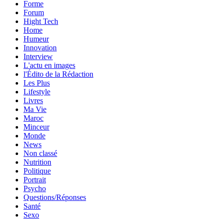
Forme
Forum
Hight Tech
Home
Humeur
Innovation
Interview
L'actu en images
l'Édito de la Rédaction
Les Plus
Lifestyle
Livres
Ma Vie
Maroc
Minceur
Monde
News
Non classé
Nutrition
Politique
Portrait
Psycho
Questions/Réponses
Santé
Sexo