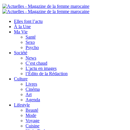
Elles font l’actu
À la Une
Ma Vie
Santé
Sexo
Psycho
Société
News
C’est chaud
L’actu en images
l’Édito de la Rédaction
Culture
Livres
Cinéma
Art
Agenda
Lifestyle
Beauté
Mode
Voyage
Cuisine