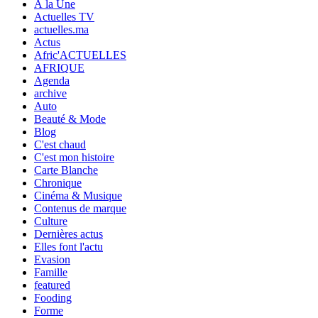
À la Une
Actuelles TV
actuelles.ma
Actus
Afric'ACTUELLES
AFRIQUE
Agenda
archive
Auto
Beauté & Mode
Blog
C'est chaud
C'est mon histoire
Carte Blanche
Chronique
Cinéma & Musique
Contenus de marque
Culture
Dernières actus
Elles font l'actu
Evasion
Famille
featured
Fooding
Forme