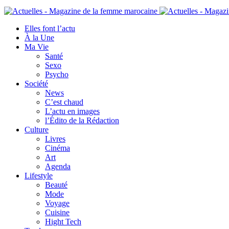
Elles font l’actu
À la Une
Ma Vie
Santé
Sexo
Psycho
Société
News
C’est chaud
L’actu en images
l’Édito de la Rédaction
Culture
Livres
Cinéma
Art
Agenda
Lifestyle
Beauté
Mode
Voyage
Cuisine
Hight Tech