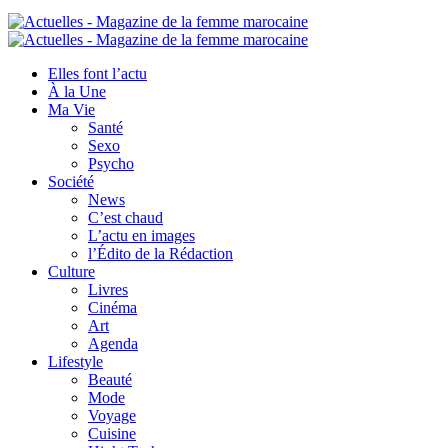
Elles font l’actu
À la Une
Ma Vie
Santé
Sexo
Psycho
Société
News
C’est chaud
L’actu en images
l’Édito de la Rédaction
Culture
Livres
Cinéma
Art
Agenda
Lifestyle
Beauté
Mode
Voyage
Cuisine