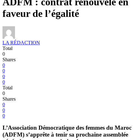
ADFM : contrat renouvelé en
faveur de l’égalité
LA RÉDACTION
Total
0
Shares
0
0
0
0
Total
0
Shares
0
0
0
L’Association Démocratique des femmes du Maroc
(ADFM) s’apprête à tenir sa prochaine assemblée