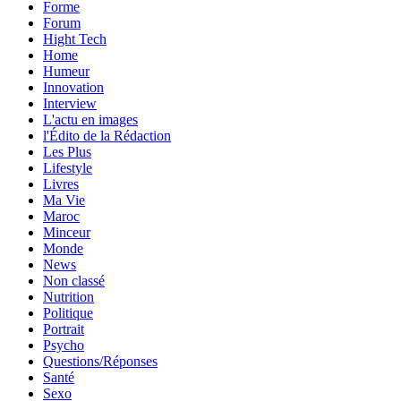
Forme
Forum
Hight Tech
Home
Humeur
Innovation
Interview
L'actu en images
l'Édito de la Rédaction
Les Plus
Lifestyle
Livres
Ma Vie
Maroc
Minceur
Monde
News
Non classé
Nutrition
Politique
Portrait
Psycho
Questions/Réponses
Santé
Sexo