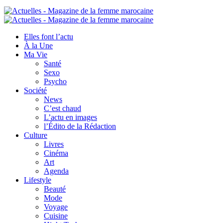
Elles font l’actu
À la Une
Ma Vie
Santé
Sexo
Psycho
Société
News
C’est chaud
L’actu en images
l’Édito de la Rédaction
Culture
Livres
Cinéma
Art
Agenda
Lifestyle
Beauté
Mode
Voyage
Cuisine