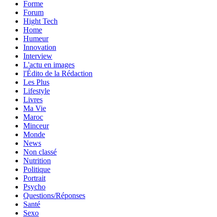
Forme
Forum
Hight Tech
Home
Humeur
Innovation
Interview
L'actu en images
l'Édito de la Rédaction
Les Plus
Lifestyle
Livres
Ma Vie
Maroc
Minceur
Monde
News
Non classé
Nutrition
Politique
Portrait
Psycho
Questions/Réponses
Santé
Sexo