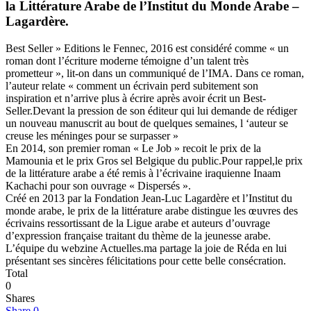
la Littérature Arabe de l’Institut du Monde Arabe –
Lagardère.
Best Seller » Editions le Fennec, 2016 est considéré comme « un
roman dont l’écriture moderne témoigne d’un talent très
prometteur », lit-on dans un communiqué de l’IMA. Dans ce roman,
l’auteur relate « comment un écrivain perd subitement son
inspiration et n’arrive plus à écrire après avoir écrit un Best-
Seller.Devant la pression de son éditeur qui lui demande de rédiger
un nouveau manuscrit au bout de quelques semaines, l ‘auteur se
creuse les méninges pour se surpasser »
En 2014, son premier roman « Le Job » recoit le prix de la
Mamounia et le prix Gros sel Belgique du public.Pour rappel,le prix
de la littérature arabe a été remis à l’écrivaine iraquienne Inaam
Kachachi pour son ouvrage « Dispersés ».
Créé en 2013 par la Fondation Jean-Luc Lagardère et l’Institut du
monde arabe, le prix de la littérature arabe distingue les œuvres des
écrivains ressortissant de la Ligue arabe et auteurs d’ouvrage
d’expression française traitant du thème de la jeunesse arabe.
L’équipe du webzine Actuelles.ma partage la joie de Réda en lui
présentant ses sincères félicitations pour cette belle consécration.
Total
0
Shares
Share
0