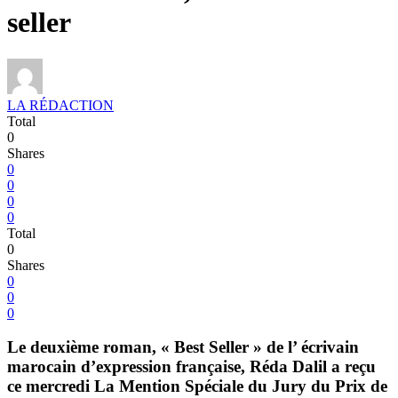
seller
LA RÉDACTION
Total
0
Shares
0
0
0
0
Total
0
Shares
0
0
0
Le deuxième roman, « Best Seller » de l’ écrivain
marocain d’expression française, Réda Dalil a reçu
ce mercredi La Mention Spéciale du Jury du Prix de