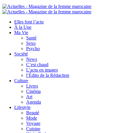
Elles font l’actu
À la Une
Ma Vie
Santé
Sexo
Psycho
Société
News
C’est chaud
L’actu en images
l’Édito de la Rédaction
Culture
Livres
Cinéma
Art
Agenda
Lifestyle
Beauté
Mode
Voyage
Cuisine