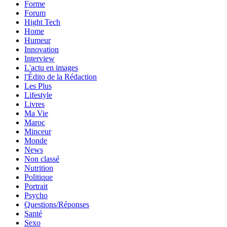
Forme
Forum
Hight Tech
Home
Humeur
Innovation
Interview
L'actu en images
l'Édito de la Rédaction
Les Plus
Lifestyle
Livres
Ma Vie
Maroc
Minceur
Monde
News
Non classé
Nutrition
Politique
Portrait
Psycho
Questions/Réponses
Santé
Sexo