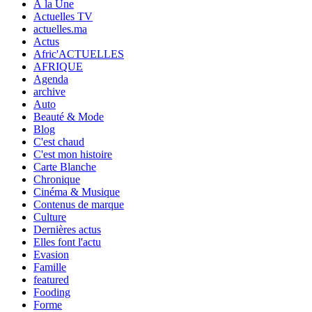
À la Une
Actuelles TV
actuelles.ma
Actus
Afric'ACTUELLES
AFRIQUE
Agenda
archive
Auto
Beauté & Mode
Blog
C'est chaud
C'est mon histoire
Carte Blanche
Chronique
Cinéma & Musique
Contenus de marque
Culture
Dernières actus
Elles font l'actu
Evasion
Famille
featured
Fooding
Forme