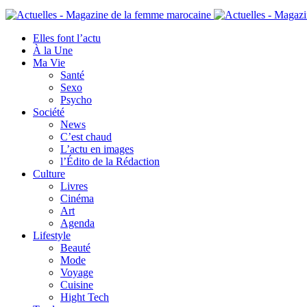
Elles font l’actu
À la Une
Ma Vie
Santé
Sexo
Psycho
Société
News
C’est chaud
L’actu en images
l’Édito de la Rédaction
Culture
Livres
Cinéma
Art
Agenda
Lifestyle
Beauté
Mode
Voyage
Cuisine
Hight Tech