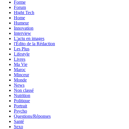
Forme
Forum
Hight Tech
Home
Humeur
Innovation
Interview
L'actu en images
l'Édito de la Rédaction
Les Plus
Lifestyle
Livres
Ma Vie
Maroc
Minceur
Monde
News
Non classé
Nutrition
Politique
Portrait
Psycho
Questions/Réponses
Santé
Sexo