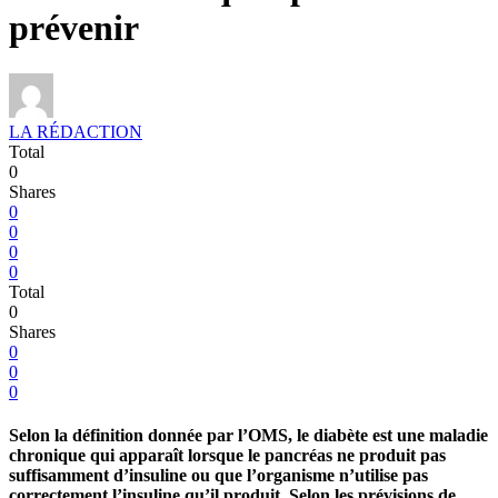
prévenir
LA RÉDACTION
Total
0
Shares
0
0
0
0
Total
0
Shares
0
0
0
Selon la définition donnée par l’OMS, le diabète est une maladie
chronique qui apparaît lorsque le pancréas ne produit pas
suffisamment d’insuline ou que l’organisme n’utilise pas
correctement l’insuline qu’il produit. Selon les prévisions de