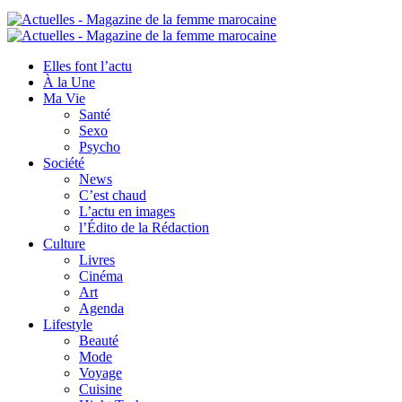
Elles font l’actu
À la Une
Ma Vie
Santé
Sexo
Psycho
Société
News
C’est chaud
L’actu en images
l’Édito de la Rédaction
Culture
Livres
Cinéma
Art
Agenda
Lifestyle
Beauté
Mode
Voyage
Cuisine