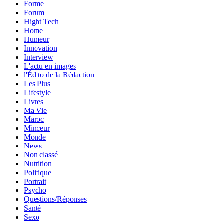
Forme
Forum
Hight Tech
Home
Humeur
Innovation
Interview
L'actu en images
l'Édito de la Rédaction
Les Plus
Lifestyle
Livres
Ma Vie
Maroc
Minceur
Monde
News
Non classé
Nutrition
Politique
Portrait
Psycho
Questions/Réponses
Santé
Sexo