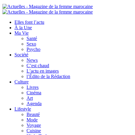
Elles font l’actu
À la Une
Ma Vie
Santé
Sexo
Psycho
Société
News
C’est chaud
L’actu en images
l’Édito de la Rédaction
Culture
Livres
Cinéma
Art
Agenda
Lifestyle
Beauté
Mode
Voyage
Cuisine