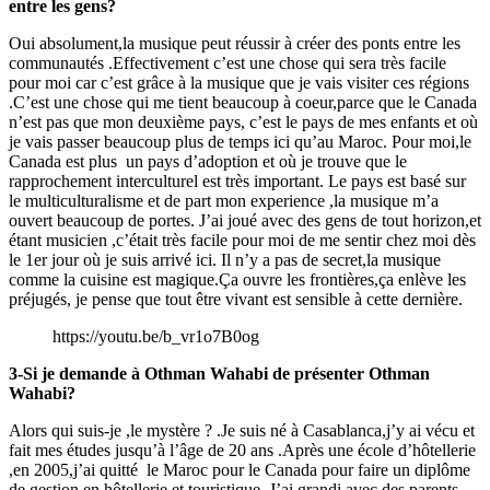
entre les gens?
Oui absolument,la musique peut réussir à créer des ponts entre les
communautés .Effectivement c’est une chose qui sera très facile
pour moi car c’est grâce à la musique que je vais visiter ces régions
.C’est une chose qui me tient beaucoup à coeur,parce que le Canada
n’est pas que mon deuxième pays, c’est le pays de mes enfants et où
je vais passer beaucoup plus de temps ici qu’au Maroc. Pour moi,le
Canada est plus un pays d’adoption et où je trouve que le
rapprochement interculturel est très important. Le pays est basé sur
le multiculturalisme et de part mon experience ,la musique m’a
ouvert beaucoup de portes. J’ai joué avec des gens de tout horizon,et
étant musicien ,c’était très facile pour moi de me sentir chez moi dès
le 1er jour où je suis arrivé ici. Il n’y a pas de secret,la musique
comme la cuisine est magique.Ça ouvre les frontières,ça enlève les
préjugés, je pense que tout être vivant est sensible à cette dernière.
https://youtu.be/b_vr1o7B0og
3-Si je demande à Othman Wahabi de présenter Othman
Wahabi?
Alors qui suis-je ,le mystère ? .Je suis né à Casablanca,j’y ai vécu et
fait mes études jusqu’à l’âge de 20 ans .Après une école d’hôtellerie
,en 2005,j’ai quitté le Maroc pour le Canada pour faire un diplôme
de gestion en hôtellerie et touristique .J’ai grandi avec des parents