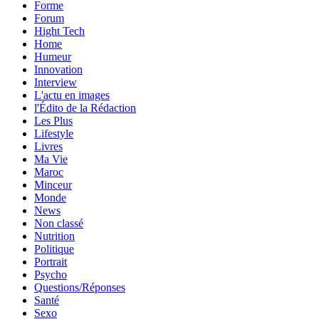
Forme
Forum
Hight Tech
Home
Humeur
Innovation
Interview
L'actu en images
l'Édito de la Rédaction
Les Plus
Lifestyle
Livres
Ma Vie
Maroc
Minceur
Monde
News
Non classé
Nutrition
Politique
Portrait
Psycho
Questions/Réponses
Santé
Sexo