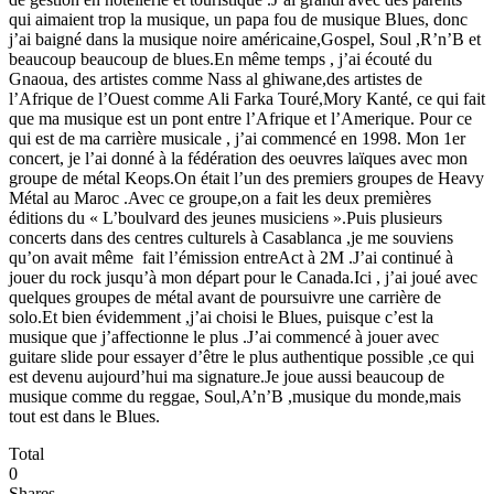
qui aimaient trop la musique, un papa fou de musique Blues, donc
j’ai baigné dans la musique noire américaine,Gospel, Soul ,R’n’B et
beaucoup beaucoup de blues.En même temps , j’ai écouté du
Gnaoua, des artistes comme Nass al ghiwane,des artistes de
l’Afrique de l’Ouest comme Ali Farka Touré,Mory Kanté, ce qui fait
que ma musique est un pont entre l’Afrique et l’Amerique. Pour ce
qui est de ma carrière musicale , j’ai commencé en 1998. Mon 1er
concert, je l’ai donné à la fédération des oeuvres laïques avec mon
groupe de métal Keops.On était l’un des premiers groupes de Heavy
Métal au Maroc .Avec ce groupe,on a fait les deux premières
éditions du « L’boulvard des jeunes musiciens ».Puis plusieurs
concerts dans des centres culturels à Casablanca ,je me souviens
qu’on avait même fait l’émission entreAct à 2M .J’ai continué à
jouer du rock jusqu’à mon départ pour le Canada.Ici , j’ai joué avec
quelques groupes de métal avant de poursuivre une carrière de
solo.Et bien évidemment ,j’ai choisi le Blues, puisque c’est la
musique que j’affectionne le plus .J’ai commencé à jouer avec
guitare slide pour essayer d’être le plus authentique possible ,ce qui
est devenu aujourd’hui ma signature.Je joue aussi beaucoup de
musique comme du reggae, Soul,A’n’B ,musique du monde,mais
tout est dans le Blues.
Total
0
Shares