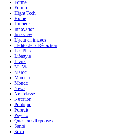
Forme
Forum
Hight Tech
Home
Humeur
Innovation
Interview
L'actu en images
l'Édito de la Rédaction
Les Plus
Lifestyle
Livres
Ma Vie
Maroc
Minceur
Monde
News
Non classé
Nutrition
Politique
Portrait
Psycho
Questions/Réponses
Santé
Sexo