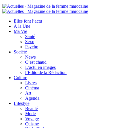
Elles font l’actu
À la Une
Ma Vie
Santé
Sexo
Psycho
Société
News
C’est chaud
L’actu en images
l’Édito de la Rédaction
Culture
Livres
Cinéma
Art
Agenda
Lifestyle
Beauté
Mode
Voyage
Cuisine