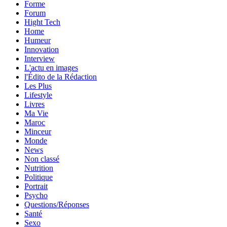
Forme
Forum
Hight Tech
Home
Humeur
Innovation
Interview
L'actu en images
l'Édito de la Rédaction
Les Plus
Lifestyle
Livres
Ma Vie
Maroc
Minceur
Monde
News
Non classé
Nutrition
Politique
Portrait
Psycho
Questions/Réponses
Santé
Sexo