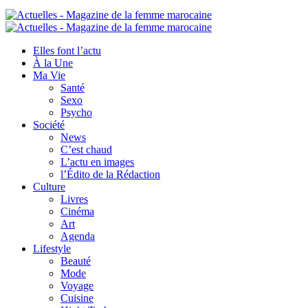
Elles font l’actu
À la Une
Ma Vie
Santé
Sexo
Psycho
Société
News
C’est chaud
L’actu en images
l’Édito de la Rédaction
Culture
Livres
Cinéma
Art
Agenda
Lifestyle
Beauté
Mode
Voyage
Cuisine