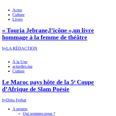
Actus
Culture
Livres
« Touria Jebrane,l’icône »,un livre
hommage à la femme de théâtre
by
LA RÉDACTION
À la Une
actuelles.ma
Culture
Le Maroc pays hôte de la 5ᵉ Coupe
d’Afrique de Slam Poésie
by
Driss Ferhat
A propos
Qui sommes-nous ?