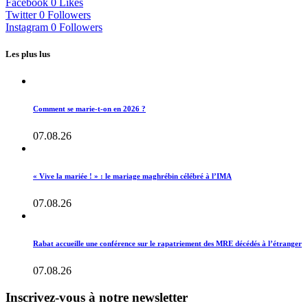
Facebook
0
Likes
Twitter
0
Followers
Instagram
0
Followers
Les plus lus
Comment se marie-t-on en 2026 ?
07.08.26
« Vive la mariée ! » : le mariage maghrébin célébré à l’IMA
07.08.26
Rabat accueille une conférence sur le rapatriement des MRE décédés à l’étranger
07.08.26
Inscrivez-vous à notre newsletter