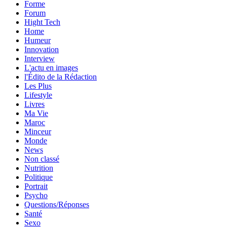
Forme
Forum
Hight Tech
Home
Humeur
Innovation
Interview
L'actu en images
l'Édito de la Rédaction
Les Plus
Lifestyle
Livres
Ma Vie
Maroc
Minceur
Monde
News
Non classé
Nutrition
Politique
Portrait
Psycho
Questions/Réponses
Santé
Sexo