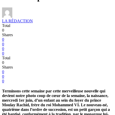
LA RÉDACTION
Total
0
Shares
0
0
0
0
Total
0
Shares
0
0
0
Terminons cette semaine par cette merveilleuse nouvelle qui
devient notre photo coup de cœur de la semaine, la naissance,
mercredi 1er juin, d’un enfant au sein du foyer du prince
Moulay Rachid, frère du roi Mohammed VI. Le nouveau-né,
quatrième dans l’ordre de succession, est un petit garçon qui a
été baptisé, conformément à la tradition, par le monarque lui-