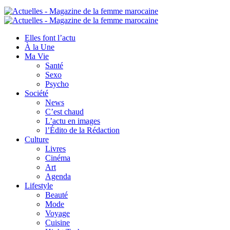
Elles font l’actu
À la Une
Ma Vie
Santé
Sexo
Psycho
Société
News
C’est chaud
L’actu en images
l’Édito de la Rédaction
Culture
Livres
Cinéma
Art
Agenda
Lifestyle
Beauté
Mode
Voyage
Cuisine