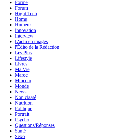
Forme
Forum
Hight Tech
Home
Humeur
Innovation
Interview
L'actu en images
l'Édito de la Rédaction
Les Plus
Lifestyle
Livres
Ma Vie
Maroc
Minceur
Monde
News
Non classé
Nutrition
Politique
Portrait
Psycho
Questions/Réponses
Santé
Sexo