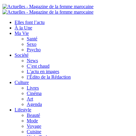
Elles font l’actu
À la Une
Ma Vie
Santé
Sexo
Psycho
Société
News
C’est chaud
L’actu en images
l’Édito de la Rédaction
Culture
Livres
Cinéma
Art
Agenda
Lifestyle
Beauté
Mode
Voyage
Cuisine