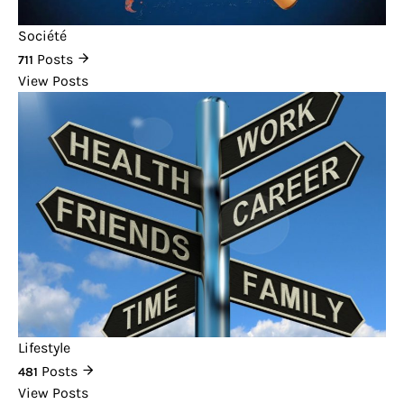
Société
Posts
711
View Posts
Lifestyle
Posts
481
View Posts