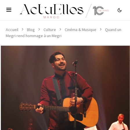
Accueil
Blog
Culture
Cinéma & Musique
Quand un
Megri rend hommage à un Megri