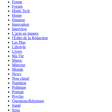
Forme
Forum
Hight Tech
Home
Humeur
Innovation
Interview
L'actu en images
l'Édito de la Rédaction
Les Plus
Lifestyle
Livres
Ma Vie
Maroc
Minceur
Monde
News
Non classé
Nutrition
Politique
Portrait
Psycho
Questions/Réponses
Santé
Sexo