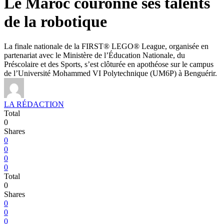
Le Maroc couronne ses talents
de la robotique
La finale nationale de la FIRST® LEGO® League, organisée en
partenariat avec le Ministère de l’Éducation Nationale, du
Préscolaire et des Sports, s’est clôturée en apothéose sur le campus
de l’Université Mohammed VI Polytechnique (UM6P) à Benguérir.
LA RÉDACTION
Total
0
Shares
0
0
0
0
Total
0
Shares
0
0
0