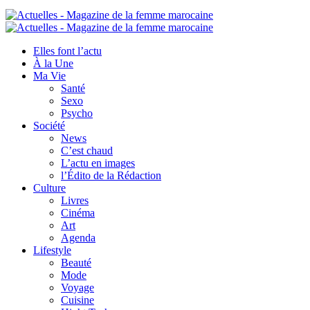
Elles font l’actu
À la Une
Ma Vie
Santé
Sexo
Psycho
Société
News
C’est chaud
L’actu en images
l’Édito de la Rédaction
Culture
Livres
Cinéma
Art
Agenda
Lifestyle
Beauté
Mode
Voyage
Cuisine