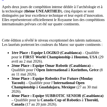
Après deux jours de compétition intense dédiée à l’archéologie et à
la technologie (
thème UNEARTHED
), cinq équipes se sont
distinguées par leur excellence technique et leur esprit d’innovation.
Elles représenteront officiellement le Royaume lors des compétitions
internationales prévues cet été sur quatre continents.
Cette édition a révélé le niveau exceptionnel des talents nationaux.
Les lauréats porteront les couleurs du Maroc sur quatre continents :
1ère Place : Equipe LOGIKO (Casablanca)
– Qualifiée
pour le
FIRST World Championship
à
Houston, USA
(29
avril au 2 mai 2026).
2ème Place : Equipe Omar Robotic (Casablanca)
–
Qualifiée pour l’
Open International
à
Korinthos, Grèce
(8
au 11 mai 2026).
3ème Place : Equipe Robotics For Future (Moulay
Yacoub)
– Qualifiée pour l’
International Open
Championship
à
Guadalajara, Mexique
(27 au 30 mai
2026).
4ème Place : Equipe SUBROTIC SENIOR (Casablanca)
– Qualifiée pour la
Canada Cup of Robotics
à
Thorold,
Canada
(17 au 20 juin 2026).