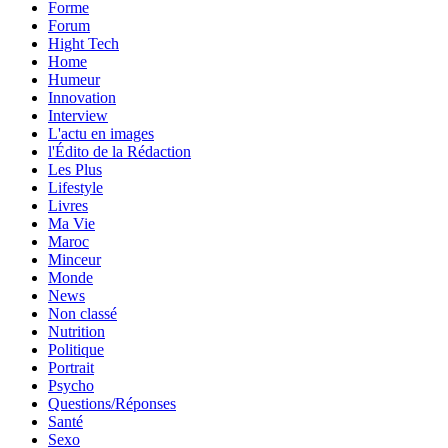
Forme
Forum
Hight Tech
Home
Humeur
Innovation
Interview
L'actu en images
l'Édito de la Rédaction
Les Plus
Lifestyle
Livres
Ma Vie
Maroc
Minceur
Monde
News
Non classé
Nutrition
Politique
Portrait
Psycho
Questions/Réponses
Santé
Sexo