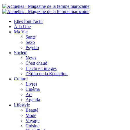
Elles font l’actu
À la Une
Ma Vie
Santé
Sexo
Psycho
Société
News
C’est chaud
L’actu en images
l’Édito de la Rédaction
Culture
Livres
Cinéma
Art
Agenda
Lifestyle
Beauté
Mode
Voyage
Cuisine