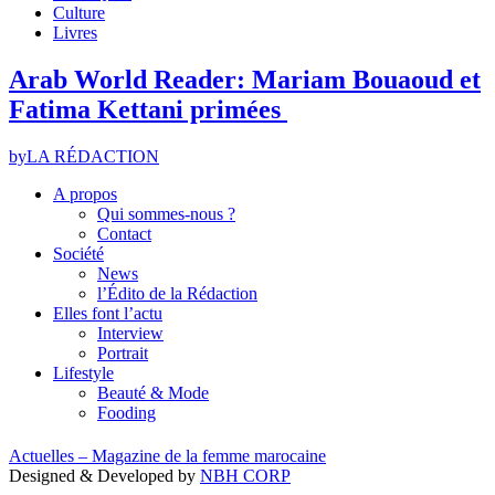
Culture
Livres
Arab World Reader: Mariam Bouaoud et
Fatima Kettani primées
by
LA RÉDACTION
A propos
Qui sommes-nous ?
Contact
Société
News
l’Édito de la Rédaction
Elles font l’actu
Interview
Portrait
Lifestyle
Beauté & Mode
Fooding
Actuelles – Magazine de la femme marocaine
Designed & Developed by
NBH CORP