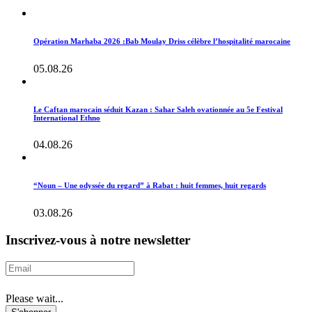
Opération Marhaba 2026 :Bab Moulay Driss célèbre l’hospitalité marocaine
05.08.26
Le Caftan marocain séduit Kazan : Sahar Saleh ovationnée au 5e Festival
International Ethno
04.08.26
“Noun – Une odyssée du regard” à Rabat : huit femmes, huit regards
03.08.26
Inscrivez-vous à notre newsletter
Please wait...