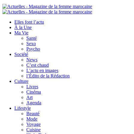
Elles font l’actu
À la Une
Ma Vie
Santé
Sexo
Psycho
Société
News
C’est chaud
L’actu en images
l’Édito de la Rédaction
Culture
Livres
Cinéma
Art
Agenda
Lifestyle
Beauté
Mode
Voyage
Cuisine