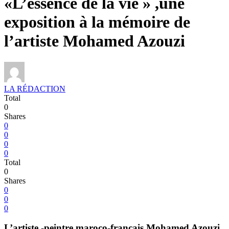
«L’essence de la vie » ,une
exposition à la mémoire de
l’artiste Mohamed Azouzi
LA RÉDACTION
Total
0
Shares
0
0
0
0
Total
0
Shares
0
0
0
L’artiste -peintre maroco-francais Mohamed Azouzi