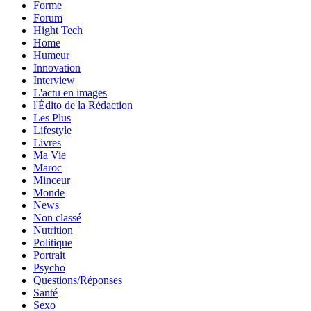
Forme
Forum
Hight Tech
Home
Humeur
Innovation
Interview
L'actu en images
l'Édito de la Rédaction
Les Plus
Lifestyle
Livres
Ma Vie
Maroc
Minceur
Monde
News
Non classé
Nutrition
Politique
Portrait
Psycho
Questions/Réponses
Santé
Sexo