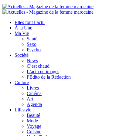
Elles font l’actu
À la Une
Ma Vie
Santé
Sexo
Psycho
Société
News
C’est chaud
L’actu en images
l’Édito de la Rédaction
Culture
Livres
Cinéma
Art
Agenda
Lifestyle
Beauté
Mode
Voyage
Cuisine