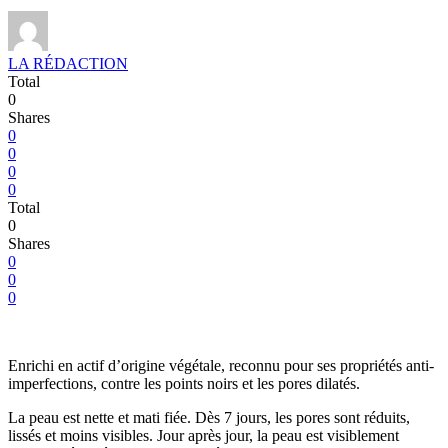
LA RÉDACTION
Total
0
Shares
0
0
0
0
Total
0
Shares
0
0
0
Enrichi en actif d’origine végétale, reconnu pour ses propriétés anti-
imperfections, contre les points noirs et les pores dilatés.
La peau est nette et mati fiée. Dès 7 jours, les pores sont réduits,
lissés et moins visibles. Jour après jour, la peau est visiblement