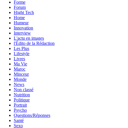
Forme
Forum
Hight Tech
Home
Humeur
Innovation
Interview
L'actu en images
l'Édito de la Rédaction
Les Plus
Lifestyle
Livres
Ma Vie
Maroc
Minceur
Monde
News
Non classé
Nutrition
Politique
Portrait
Psycho
Questions/Réponses
Santé
Sexo