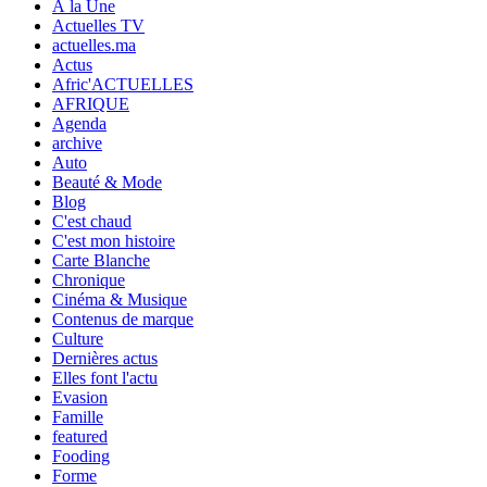
À la Une
Actuelles TV
actuelles.ma
Actus
Afric'ACTUELLES
AFRIQUE
Agenda
archive
Auto
Beauté & Mode
Blog
C'est chaud
C'est mon histoire
Carte Blanche
Chronique
Cinéma & Musique
Contenus de marque
Culture
Dernières actus
Elles font l'actu
Evasion
Famille
featured
Fooding
Forme