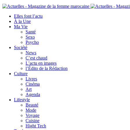
Elles font l’actu
À la Une
Ma Vie
Santé
Sexo
Psycho
Société
News
C’est chaud
L’actu en images
l’Édito de la Rédaction
Culture
Livres
Cinéma
Art
Agenda
Lifestyle
Beauté
Mode
Voyage
Cuisine
Hight Tech